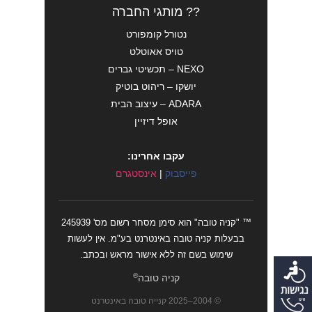
?? מותגי החברה
נטורל קומפורט
טויס אאוטלט
NEXO – תכשיטי גברים
יושקו – ריהוט בוטיק
ADARA – עיצוב הבית
אופל דיזיין
עקבו אחרינו:
פייסבוק
|
אינסטגרם
™ "קניה טובה" הוא סימן מסחר רשום מס' 245939
בבעלות קניה טובה באינטרנט בע"מ. אין לעשות
שימוש בשם זה ללא אישור מראש ובכתב.
®
קניה טובה
© 2004–2025 קנייה טובה באינטרנט