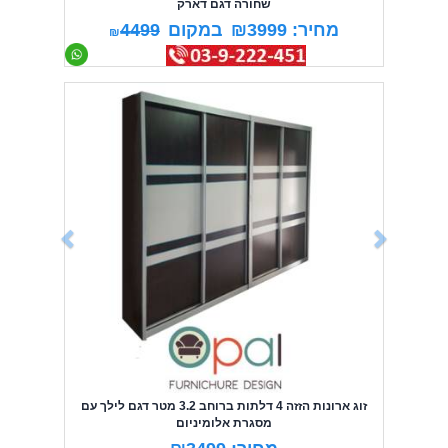
שחורה דגם דארק
מחיר: ₪3999
במקום
4499
₪
Previous
Next
זוג ארונות הזזה 4 דלתות ברוחב 3.2 מטר דגם לילך עם
מסגרת אלומיניום