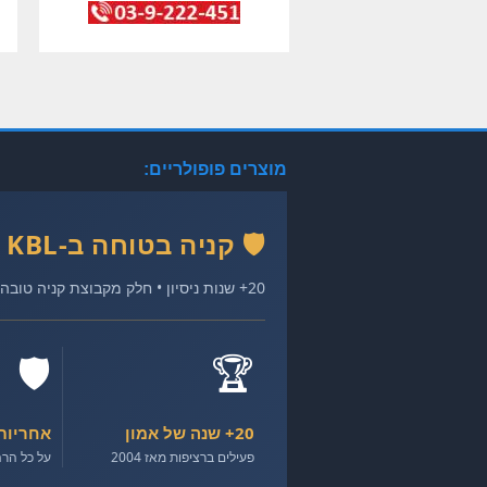
מוצרים פופולריים:
🛡️ קניה בטוחה ב-KBL
20+ שנות ניסיון • חלק מקבוצת קניה טובה • רהיטים איכותיים במחירים הוגנים
🛡️
🏆
20+ שנה של אמון
אחריות
פעילים ברציפות מאז 2004
על כל הרה