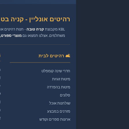
רהיטים אונליין - קניה בטוחה
KBL מקבוצת
קניה טובה
- חנות רהיטים או
משתלמים. אצלנו תמצאו גם
מוצרי ספורט, 
🛋️ רהיטים לבית
מ
חדרי שינה קומפלט
א
מיטות זוגיות
ס
מיטות בהפרדה
ש
סלונים
צ
שולחנות אוכל
ר
מזרנים במבצע
א
ארונות ספרים וקודש