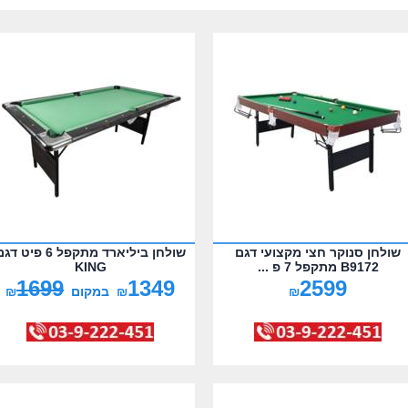
שולחן סנוקר חצי מקצועי דגם
שולחן ביליארד מתקפל 6 פיט ד
B9172 מתקפל 7 פ ...
KING
1699
1349
2599
₪
₪
במקום
₪