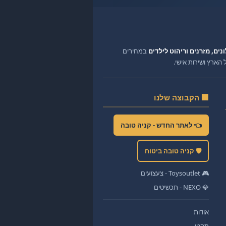
ונים, מזרנים וריהוט לילדים
במחירים
ארץ ושירות אישי.
🏢 הקבוצה שלנו
👈 לאתר החדש - קניה טובה
🛡️ קניה טובה ביטוח
🎮 Toysoutlet - צעצועים
💎 NEXO - תכשיטים
אודות