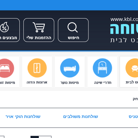
חק
טניס
שולחנות משולבים
שולחנות הוקי אויר