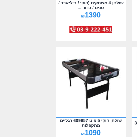
שולחן 4 משחקים (הוקי / ביליארד /
טניס / כדור ...
1390
₪
שולחן הוקי 5 פיט 609957 רגליים
מתקפלות
1090
₪