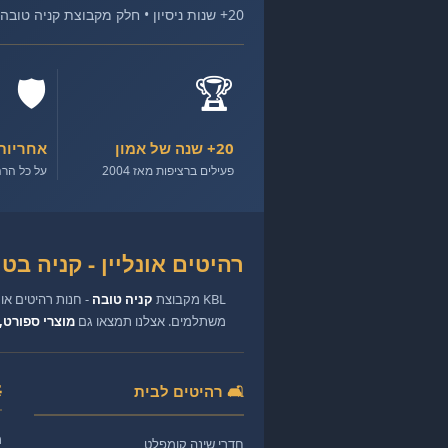
20+ שנות ניסיון • חלק מקבוצת קניה טובה • רהיטים איכותיים במחירים הוגנים
🛡️
🏆
20+ שנה של אמון
אחריות
פעילים ברציפות מאז 2004
על כל הרה
רהיטים אונליין - קניה בטוחה
KBL מקבוצת
קניה טובה
- חנות רהיטים או
משתלמים. אצלנו תמצאו גם
מוצרי ספורט, 
🛋️ רהיטים לבית
מ
חדרי שינה קומפלט