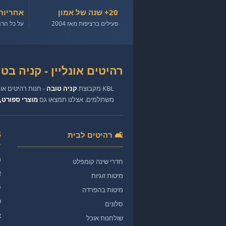
20+ שנה של אמון
אחריות
פעילים ברציפות מאז 2004
על כל הרה
רהיטים אונליין - קניה בטוחה
KBL מקבוצת
קניה טובה
- חנות רהיטים או
משתלמים. אצלנו תמצאו גם
מוצרי ספורט, 
🛋️ רהיטים לבית
מ
חדרי שינה קומפלט
א
מיטות זוגיות
ס
מיטות בהפרדה
ש
סלונים
צ
שולחנות אוכל